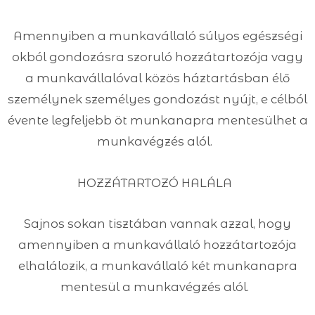
Amennyiben a munkavállaló súlyos egészségi
okból gondozásra szoruló hozzátartozója vagy
a munkavállalóval közös háztartásban élő
személynek személyes gondozást nyújt, e célból
évente legfeljebb öt munkanapra mentesülhet a
munkavégzés alól.
HOZZÁTARTOZÓ HALÁLA
Sajnos sokan tisztában vannak azzal, hogy
amennyiben a munkavállaló hozzátartozója
elhalálozik, a munkavállaló két munkanapra
mentesül a munkavégzés alól.