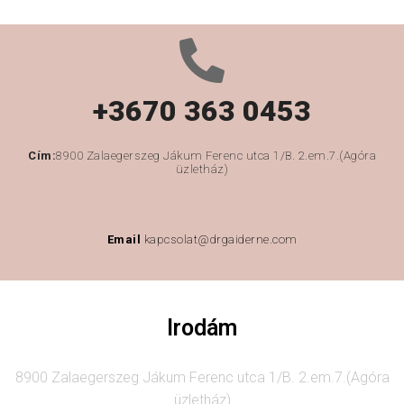
+3670 363 0453
Cím:
8900 Zalaegerszeg Jákum Ferenc utca 1/B. 2.em.7.(Agóra
üzletház)
Email
kapcsolat@drgaiderne.com
Irodám
8900 Zalaegerszeg Jákum Ferenc utca 1/B. 2.em.7.(Agóra
üzletház)