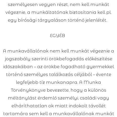
személyesen vegyen részt, nem kell munkát
végeznie, a munkáltatónak biztosítania kell pl.
egy bírósági tárgyaláson történő jelenlétét.
EGYÉB
A munkavállalónak nem kell munkát végeznie a
jogszabály szerinti örökbefogadás előkészítése
időszakában – az örökbe fogadható gyermekkel
történő személyes találkozás céljából – évente
legfeljebb tíz munkanapra. A Munka
Törvénykönyve bevezette, hogy a különös
méltánylást érdemlő személyi, családi vagy
elháríthatatlan ok miatt indokolt távollét
tartamára sem kell a munkavállalónak munkát