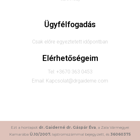
Ügyfélfogadás
Csak előre egyeztetett időpontban
Elérhetőségeim
Tel: +3670 363 0453
Email: Kapcsolat@drgaiderne.com
Ezt a honlapot
dr. Gaiderné dr. Gáspár Éva
, a Zala Vármegyei
Kamarába
Ü.10/2007.
lajstromszámmal bejegyzett, és
36060375