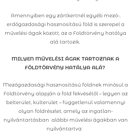
Amennyiben egy zártkertnél egyéb mező-,
erdőgazdasági hasznosítású föld is szerepel a
művelési ágak között, az a Földtörvény hatálya
alá tartozik.
MILYEN MŰVELÉSI ÁGAK TARTOZNAK A
FÖLDTÖRVÉNY HATÁLYA ALÁ?
Mezőgazdasági hasznosítású földnek minősül a
Földtörvény alapján a föld fekvésétől – legyen az
belterület, külterület – függetlenül valamennyi
olyan földrészlet, amely az ingatlan-
nyilvántartásban alábbi művelési ágakban van
nyilvántartva: