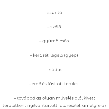
-szántó
– szőlő
– gyümölcsös
– kert, rét, legelő (gyep)
– nádas
– erdő és fásított terület
– továbbá az olyan művelés alól kivett
területként nyilvántartott földrészlet, amelyre az