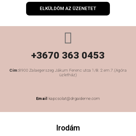
ELKÜLDÖM AZ ÜZENETET
+3670 363 0453
Cím:
8900 Zalaegerszeg Jákum Ferenc utca 1/B. 2.em.7.(Agóra
üzletház)
Email
kapcsolat@drgaiderne.com
Irodám