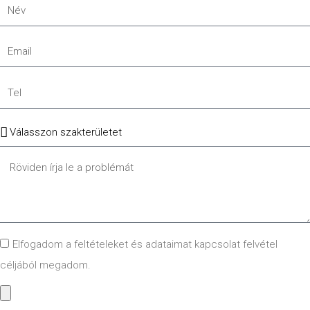
Név
Email
Tel
Szakterület
Message
GDPR
Elfogadom a feltételeket és adataimat kapcsolat felvétel
céljából megadom.