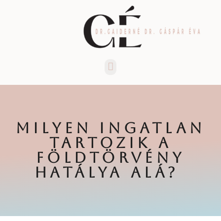
Menü
MILYEN INGATLAN
TARTOZIK A
FÖLDTÖRVÉNY
HATÁLYA ALÁ?