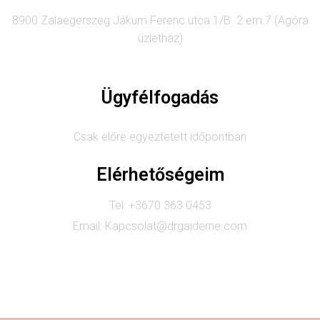
8900 Zalaegerszeg Jákum Ferenc utca 1/B. 2.em.7.(Agóra
üzletház)
Ügyfélfogadás
Csak előre egyeztetett időpontban
Elérhetőségeim
Tel: +3670 363 0453
Email: Kapcsolat@drgaiderne.com