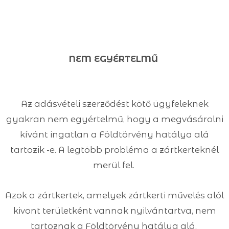
NEM EGYÉRTELMŰ
Az adásvételi szerződést kötő ügyfeleknek
gyakran nem egyértelmű, hogy a megvásárolni
kívánt ingatlan a Földtörvény hatálya alá
tartozik -e. A legtöbb probléma a zártkerteknél
merül fel.
Azok a zártkertek, amelyek zártkerti művelés alól
kivont területként vannak nyilvántartva, nem
tartoznak a Földtörvény hatálya alá.