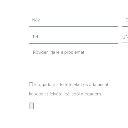
Név
Em
Tel
Sz
Message
GDPR
Elfogadom a feltételeket és adataimat
kapcsolat felvétel céljából megadom.