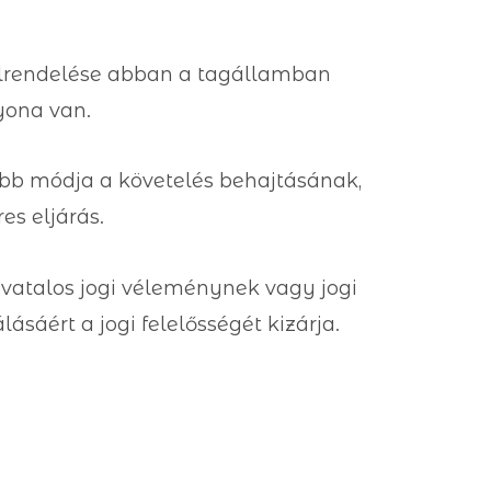
 elrendelése abban a tagállamban
gyona van.
óbb módja a követelés behajtásának,
es eljárás.
ivatalos jogi véleménynek vagy jogi
lásáért a jogi felelősségét kizárja.