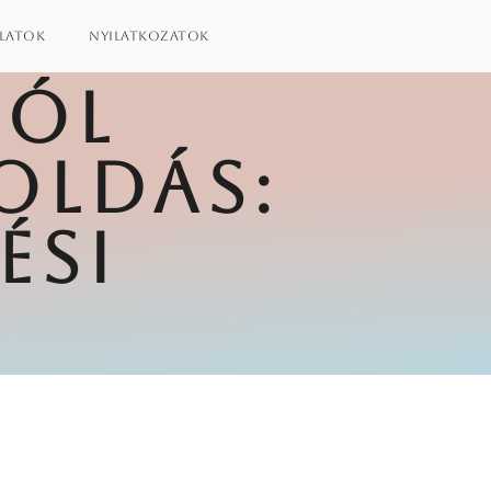
latok
Nyilatkozatok
BÓL
OLDÁS:
ÉSI
S