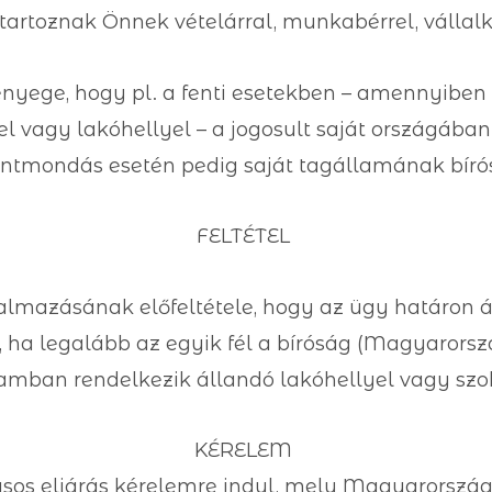
artoznak Önnek vételárral, munkabérrel, vállalko
nyege, hogy pl. a fenti esetekben – amennyiben 
l vagy lakóhellyel – a jogosult saját országában
lentmondás esetén pedig saját tagállamának bírósá
FELTÉTEL
lmazásának előfeltétele, hogy az ügy határon átn
 ha legalább az egyik fél a bíróság (Magyarorsz
lamban rendelkezik állandó lakóhellyel vagy szo
KÉRELEM
sos eljárás kérelemre indul, mely Magyarorszá