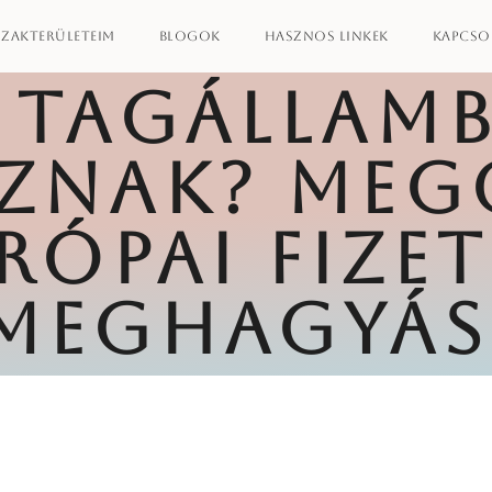
szakterületeim
Blogok
Hasznos linkek
Kapcso
 TAGÁLLAM
ZNAK? MEG
RÓPAI FIZET
MEGHAGYÁ