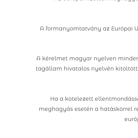
A formanyomtatvány az Európai Un
A kérelmet magyar nyelven mindenkép
tagállam hivatalos nyelvén kitöltöt
Ha a kötelezett ellentmondással
meghagyás esetén a hatáskörrel re
euró