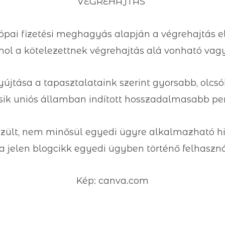
VÉGREHAJTÁS
rópai fizetési meghagyás alapján a végrehajtás
ahol a kötelezettnek végrehajtás alá vonható va
újtása a tapasztalataink szerint gyorsabb, olcs
ik uniós államban indított hosszadalmasabb per
észült, nem minősül egyedi ügyre alkalmazható h
a jelen blogcikk egyedi ügyben történő felhaszná
Kép: canva.com