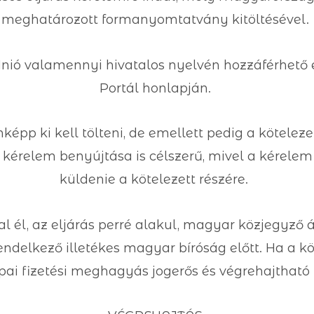
meghatározott formanyomtatvány kitöltésével.
ió valamennyi hivatalos nyelvén hozzáférhető é
Portál honlapján.
p ki kell tölteni, de emellett pedig a köteleze
t kérelem benyújtása is célszerű, mivel a kérel
küldenie a kötelezett részére.
 él, az eljárás perré alakul, magyar közjegyző ál
ndelkező illetékes magyar bíróság előtt. Ha a kö
pai fizetési meghagyás jogerős és végrehajtható 