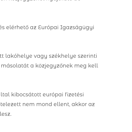
s elérhető az Európai Igazságügyi
tt lakóhelye vagy székhelye szerinti
em másolatát a közjegyzőnek meg kell
tal kibocsátott európai fizetési
telezett nem mond ellent, akkor az
lesz.