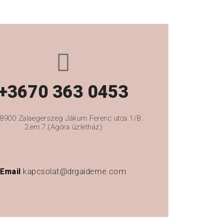
+3670 363 0453
8900 Zalaegerszeg Jákum Ferenc utca 1/B.
2.em.7.(Agóra üzletház)
Email
kapcsolat@drgaiderne.com