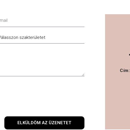
ail
akterület
Cím:
ELKÜLDÖM AZ ÜZENETET