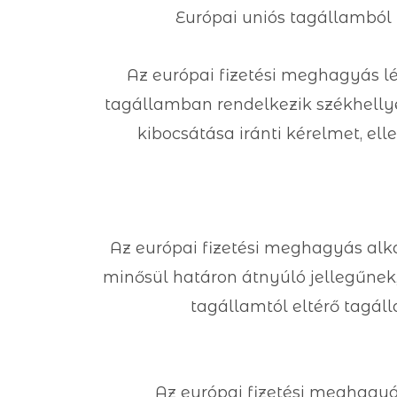
Európai uniós tagállamból t
Az európai fizetési meghagyás lé
tagállamban rendelkezik székhellye
kibocsátása iránti kérelmet, el
Az európai fizetési meghagyás alka
minősül határon átnyúló jellegűnek,
tagállamtól eltérő tagál
Az európai fizetési meghagyá