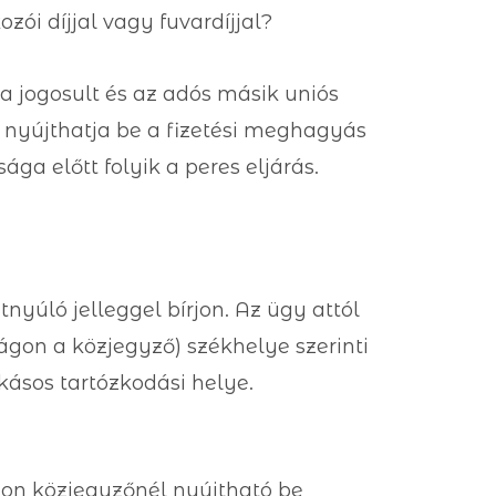
zói díjjal vagy fuvardíjjal?
a jogosult és az adós másik uniós
 nyújthatja be a fizetési meghagyás
ga előtt folyik a peres eljárás.
yúló jelleggel bírjon. Az ügy attól
ágon a közjegyző) székhelye szerinti
kásos tartózkodási helye.
gon közjegyzőnél nyújtható be