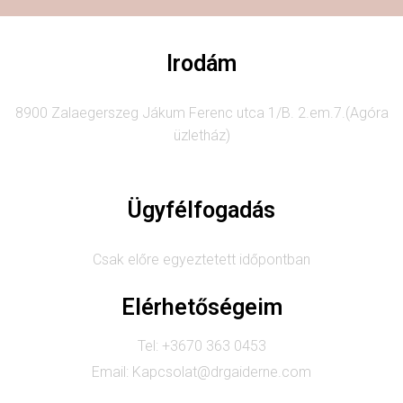
Irodám
8900 Zalaegerszeg Jákum Ferenc utca 1/B. 2.em.7.(Agóra
üzletház)
Ügyfélfogadás
Csak előre egyeztetett időpontban
Elérhetőségeim
Tel: +3670 363 0453
Email: Kapcsolat@drgaiderne.com