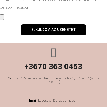
Elfogadom a feltételeket és adataimat kapcsolat felvétel
céljából megadom.
ELKÜLDÖM AZ ÜZENETET
+3670 363 0453
Cím:
8900 Zalaegerszeg Jákum Ferenc utca 1/B. 2.em.7.(Agóra
üzletház)
Email
kapcsolat@drgaiderne.com