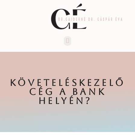
Menü
KÖVETELÉSKEZELŐ
CÉG A BANK
HELYÉN?