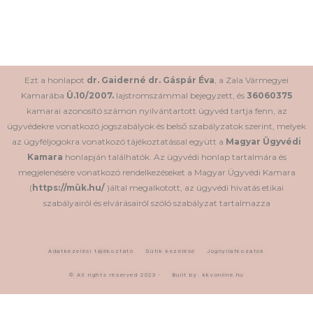
Ezt a honlapot
dr. Gaiderné dr. Gáspár Éva
, a Zala Vármegyei
Kamarába
Ü.10/2007.
lajstromszámmal bejegyzett, és
36060375
kamarai azonosító számon nyilvántartott ügyvéd tartja fenn, az
ügyvédekre vonatkozó jogszabályok és belső szabályzatok szerint, melyek
az ügyféljogokra vonatkozó tájékoztatással együtt a
Magyar Ügyvédi
Kamara
honlapján találhatók. Az ügyvédi honlap tartalmára és
megjelenésére vonatkozó rendelkezéseket a Magyar Ügyvédi Kamara
(
https://mük.hu/
)által megalkotott, az ügyvédi hivatás etikai
szabályairól és elvárásairól szóló szabályzat tartalmazza
Adatkezelési tájékoztató
Sütik kezelése
Jognyilatkozatok
© All rights reserved 2023 -
Built by: kkvonline.hu