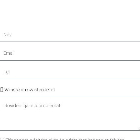
Név
Email
Tel
Szakterület
Message
GDPR