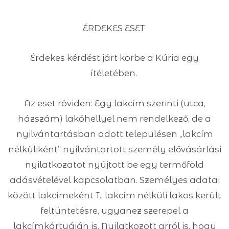
ÉRDEKES ESET
Érdekes kérdést járt körbe a Kúria egy
ítéletében.
Az eset röviden: Egy lakcím szerinti (utca,
házszám) lakóhellyel nem rendelkező, de a
nyilvántartásban adott településen „lakcím
nélküliként” nyilvántartott személy elővásárlási
nyilatkozatot nyújtott be egy termőföld
adásvételével kapcsolatban. Személyes adatai
között lakcímeként T., lakcím nélküli lakos került
feltüntetésre, ugyanez szerepel a
lakcímkártyáján is. Nyilatkozott arról is, hogy