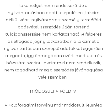
lakóhellyel nem rendelkező, de a
nyilvántartásban adott településen „lakcím
nélküliként” nyilvántartott személy termőföld
adásvételi szerződés útján történő
tulajdonszerzése nem korlátozható. A felperes
az elfogadó jognyilatkozatban a lakcímét a
nyilvántartásban szereplő adatokkal egyezően
megadta, így önmagában azért, mert utca és
házszám szerinti lakcímmel nem rendelkezik,
nem tagadható meg a szerződés jóváhagyása
vele szemben.
MÓDOSULT A FÖLDTV.
A Földforgalmi törvény már módosult, jelenleg