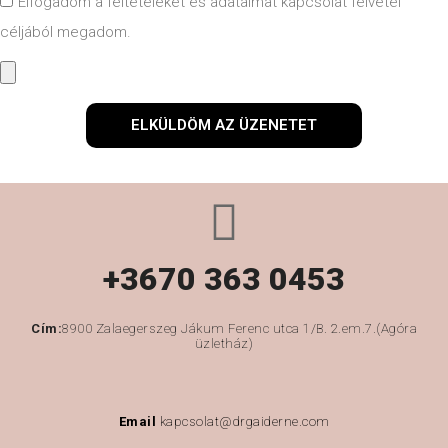
Elfogadom a feltételeket és adataimat kapcsolat felvétel
céljából megadom.
ELKÜLDÖM AZ ÜZENETET
+3670 363 0453
Cím:
8900 Zalaegerszeg Jákum Ferenc utca 1/B. 2.em.7.(Agóra
üzletház)
Email
kapcsolat@drgaiderne.com