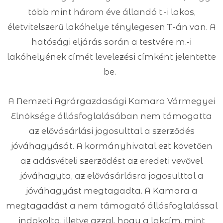
több mint három éve állandó t.-i lakos,
életvitelszerű lakóhelye ténylegesen T.-án van. A
hatósági eljárás során a testvére m.-i
lakóhelyének címét levelezési címként jelentette
be.
A Nemzeti Agrárgazdasági Kamara Vármegyei
Elnöksége állásfoglalásában nem támogatta
az elővásárlási jogosulttal a szerződés
jóváhagyását. A kormányhivatal ezt követően
az adásvételi szerződést az eredeti vevővel
jóváhagyta, az elővásárlásra jogosulttal a
jóváhagyást megtagadta. A Kamara a
megtagadást a nem támogató állásfoglalással
indokolta, illetve azzal, hogy a lakcím, mint