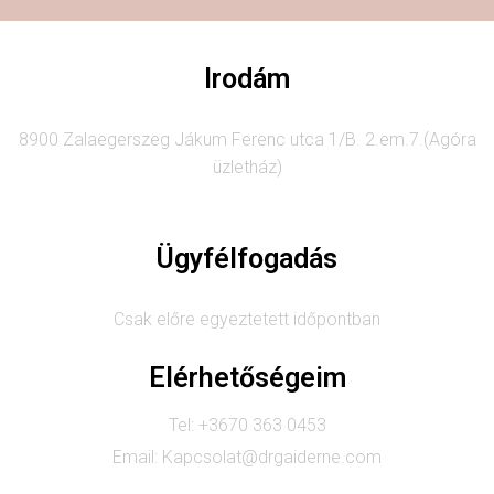
Irodám
8900 Zalaegerszeg Jákum Ferenc utca 1/B. 2.em.7.(Agóra
üzletház)
Ügyfélfogadás
Csak előre egyeztetett időpontban
Elérhetőségeim
Tel: +3670 363 0453
Email: Kapcsolat@drgaiderne.com