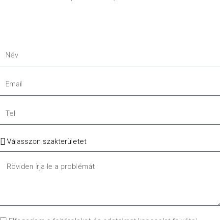
Név
Email
Tel
Szakterület
Message
GDPR