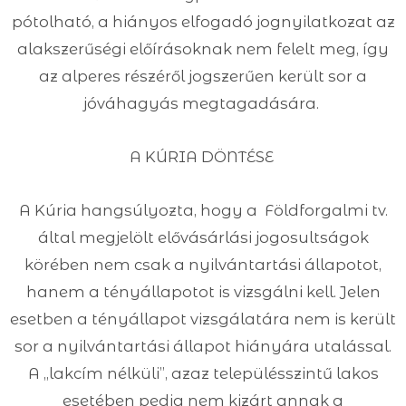
pótolható, a hiányos elfogadó jognyilatkozat az
alakszerűségi előírásoknak nem felelt meg, így
az alperes részéről jogszerűen került sor a
jóváhagyás megtagadására.
A KÚRIA DÖNTÉSE
A Kúria hangsúlyozta, hogy a Földforgalmi tv.
által megjelölt elővásárlási jogosultságok
körében nem csak a nyilvántartási állapotot,
hanem a tényállapotot is vizsgálni kell. Jelen
esetben a tényállapot vizsgálatára nem is került
sor a nyilvántartási állapot hiányára utalással.
A „lakcím nélküli”, azaz településszintű lakos
esetében pedig nem kizárt annak a