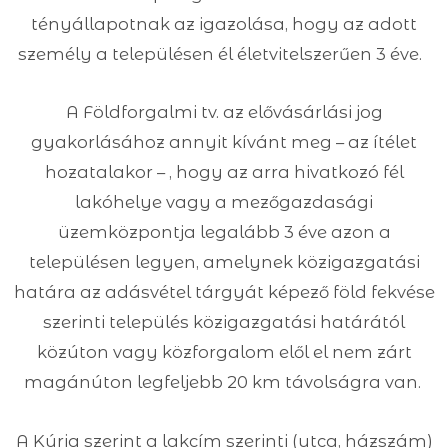
tényállapotnak az igazolása, hogy az adott
személy a településen él életvitelszerűen 3 éve.
A Földforgalmi tv. az elővásárlási jog
gyakorlásához annyit kívánt meg – az ítélet
hozatalakor – , hogy az arra hivatkozó fél
lakóhelye vagy a mezőgazdasági
üzemközpontja legalább 3 éve azon a
településen legyen, amelynek közigazgatási
határa az adásvétel tárgyát képező föld fekvése
szerinti település közigazgatási határától
közúton vagy közforgalom elől el nem zárt
magánúton legfeljebb 20 km távolságra van.
A Kúria szerint a lakcím szerinti (utca, házszám)