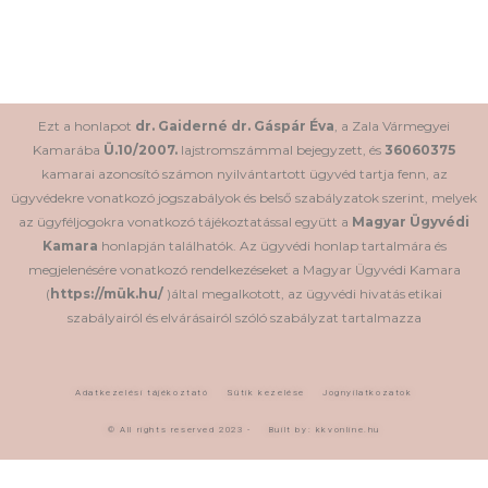
Ezt a honlapot
dr. Gaiderné dr. Gáspár Éva
, a Zala Vármegyei
Kamarába
Ü.10/2007.
lajstromszámmal bejegyzett, és
36060375
kamarai azonosító számon nyilvántartott ügyvéd tartja fenn, az
ügyvédekre vonatkozó jogszabályok és belső szabályzatok szerint, melyek
az ügyféljogokra vonatkozó tájékoztatással együtt a
Magyar Ügyvédi
Kamara
honlapján találhatók. Az ügyvédi honlap tartalmára és
megjelenésére vonatkozó rendelkezéseket a Magyar Ügyvédi Kamara
(
https://mük.hu/
)által megalkotott, az ügyvédi hivatás etikai
szabályairól és elvárásairól szóló szabályzat tartalmazza
Adatkezelési tájékoztató
Sütik kezelése
Jognyilatkozatok
© All rights reserved 2023 -
Built by: kkvonline.hu