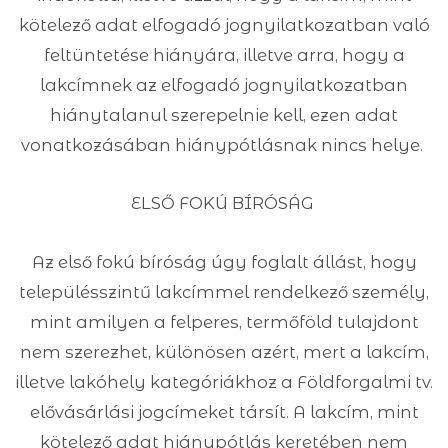
kötelező adat elfogadó jognyilatkozatban való
feltüntetése hiányára, illetve arra, hogy a
lakcímnek az elfogadó jognyilatkozatban
hiánytalanul szerepelnie kell, ezen adat
vonatkozásában hiánypótlásnak nincs helye.
ELSŐ FOKÚ BÍRÓSÁG
Az első fokú bíróság úgy foglalt állást, hogy
településszintű lakcímmel rendelkező személy,
mint amilyen a felperes, termőföld tulajdont
nem szerezhet, különösen azért, mert a lakcím,
illetve lakóhely kategóriákhoz a Földforgalmi tv.
elővásárlási jogcímeket társít. A lakcím, mint
kötelező adat hiánypótlás keretében nem