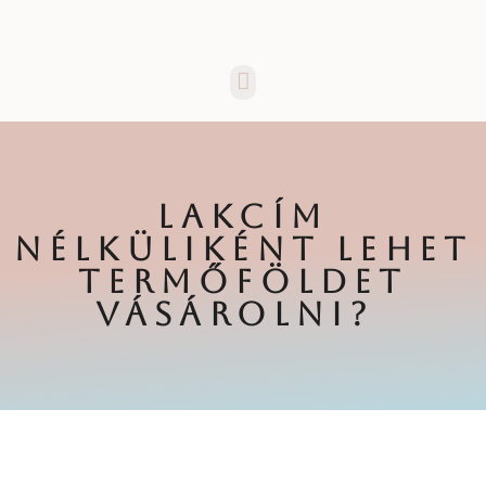
Menü
LAKCÍM
NÉLKÜLIKÉNT LEHET
TERMŐFÖLDET
VÁSÁROLNI?