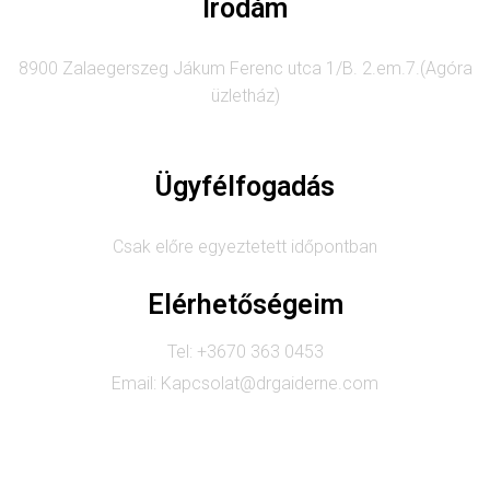
Irodám
8900 Zalaegerszeg Jákum Ferenc utca 1/B. 2.em.7.(Agóra
üzletház)
Ügyfélfogadás
Csak előre egyeztetett időpontban
Elérhetőségeim
Tel: +3670 363 0453
Email: Kapcsolat@drgaiderne.com