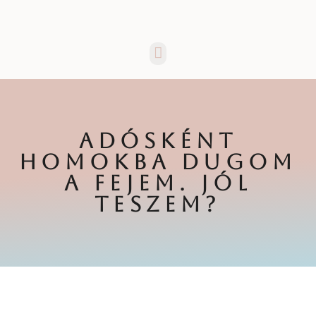
Menü
ADÓSKÉNT
HOMOKBA DUGOM
A FEJEM. JÓL
TESZEM?