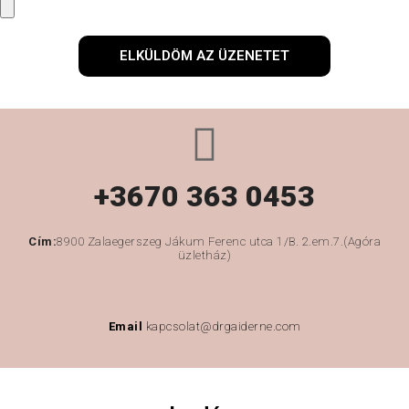
ELKÜLDÖM AZ ÜZENETET
+3670 363 0453
Cím:
8900 Zalaegerszeg Jákum Ferenc utca 1/B. 2.em.7.(Agóra
üzletház)
Email
kapcsolat@drgaiderne.com