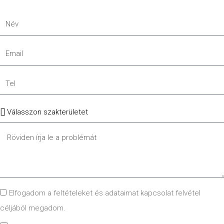
Név
Email
Tel
Szakterület
Message
GDPR
Elfogadom a feltételeket és adataimat kapcsolat felvétel
céljából megadom.