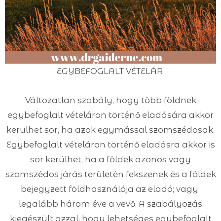
EGYBEFOGLALT VÉTELÁR
Változatlan szabály, hogy több földnek
egybefoglalt vételáron történő eladására akkor
kerülhet sor, ha azok egymással szomszédosak.
Egybefoglalt vételáron történő eladásra akkor is
sor kerülhet, ha a földek azonos vagy
szomszédos járás területén fekszenek és a földek
bejegyzett földhasználója az eladó; vagy
legalább három éve a vevő. A szabályozás
kiegészült azzal, hogy lehetséges egybefoglalt