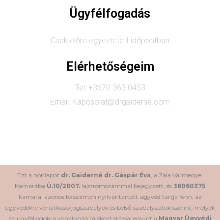
Ügyfélfogadás
Csak előre egyeztetett időpontban
Elérhetőségeim
Tel: +3670 363 0453
Email: Kapcsolat@drgaiderne.com
Ezt a honlapot
dr. Gaiderné dr. Gáspár Éva
, a Zala Vármegyei
Kamarába
Ü.10/2007.
lajstromszámmal bejegyzett, és
36060375
kamarai azonosító számon nyilvántartott ügyvéd tartja fenn, az
ügyvédekre vonatkozó jogszabályok és belső szabályzatok szerint, melyek
az ügyféljogokra vonatkozó tájékoztatással együtt a
Magyar Ügyvédi