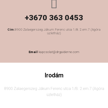
+3670 363 0453
Cím:
8900 Zalaegerszeg Jákum Ferenc utca 1/B. 2.em.7.(Agóra
üzletház)
Email
kapcsolat@drgaiderne.com
Irodám
8900 Zalaegerszeg Jákum Ferenc utca 1/B. 2.em.7.(Agóra
üzletház)