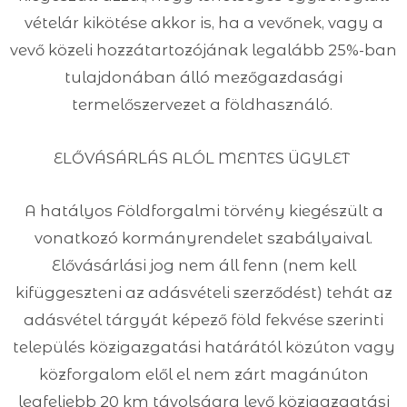
vételár kikötése akkor is, ha a vevőnek, vagy a
vevő közeli hozzátartozójának legalább 25%-ban
tulajdonában álló mezőgazdasági
termelőszervezet a földhasználó.
ELŐVÁSÁRLÁS ALÓL MENTES ÜGYLET
A hatályos Földforgalmi törvény kiegészült a
vonatkozó kormányrendelet szabályaival.
Elővásárlási jog nem áll fenn (nem kell
kifüggeszteni az adásvételi szerződést) tehát az
adásvétel tárgyát képező föld fekvése szerinti
település közigazgatási határától közúton vagy
közforgalom elől el nem zárt magánúton
legfeljebb 20 km távolságra levő közigazgatási