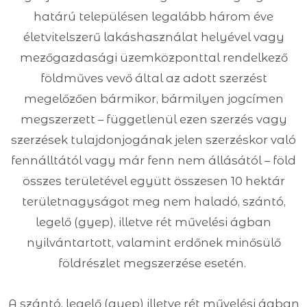
határú településen legalább három éve
életvitelszerű lakáshasználat helyével vagy
mezőgazdasági üzemközponttal rendelkező
földműves vevő által az adott szerzést
megelőzően bármikor, bármilyen jogcímen
megszerzett – függetlenül ezen szerzés vagy
szerzések tulajdonjogának jelen szerzéskor való
fennálltától vagy már fenn nem állásától – föld
összes területével együtt összesen 10 hektár
területnagyságot meg nem haladó, szántó,
legelő (gyep), illetve rét művelési ágban
nyilvántartott, valamint erdőnek minősülő
földrészlet megszerzése esetén.
A szántó, legelő (gyep) illetve rét művelési ágban