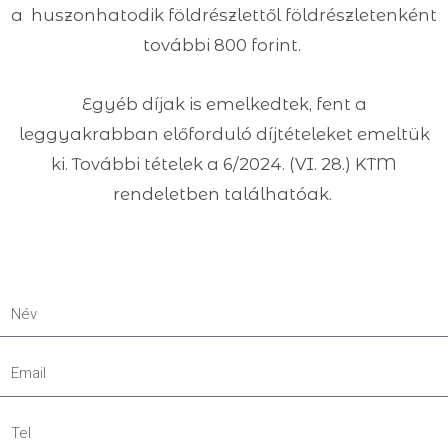
a huszonhatodik földrészlettől földrészletenként
további 800 forint.
Egyéb díjak is emelkedtek, fent a
leggyakrabban előforduló díjtételeket emeltük
ki. További tételek a 6/2024. (VI. 28.) KTM
rendeletben találhatóak.
Név
Email
Tel