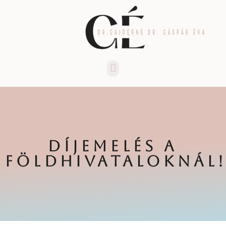
Menü
DÍJEMELÉS A
FÖLDHIVATALOKNÁL