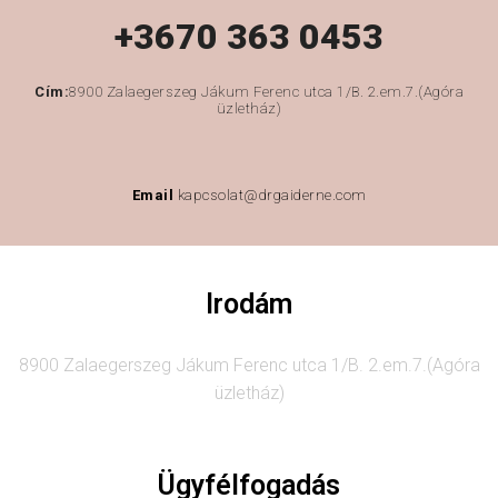
+3670 363 0453
Cím:
8900 Zalaegerszeg Jákum Ferenc utca 1/B. 2.em.7.(Agóra
üzletház)
Email
kapcsolat@drgaiderne.com
Irodám
8900 Zalaegerszeg Jákum Ferenc utca 1/B. 2.em.7.(Agóra
üzletház)
Ügyfélfogadás