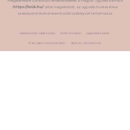
megjelenésére vonatkozó rendelkezéseket a Magyar Ügyvédi Kamara
(
https://mük.hu/
)által megalkotott, az ügyvédi hivatás etikai
szabályairól és elvárásairól szóló szabályzat tartalmazza
Adatkezelési tájékoztató
Sütik kezelése
Jognyilatkozatok
© All rights reserved 2023 -
Built by: kkvonline.hu