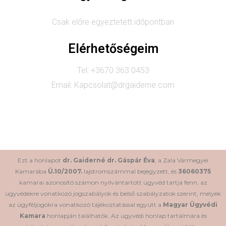
Csak előre egyeztetett időpontban
Elérhetőségeim
Tel: +3670 363 0453
Email: Kapcsolat@drgaiderne.com
Ezt a honlapot
dr. Gaiderné dr. Gáspár Éva
, a Zala Vármegyei
Kamarába
Ü.10/2007.
lajstromszámmal bejegyzett, és
36060375
kamarai azonosító számon nyilvántartott ügyvéd tartja fenn, az
ügyvédekre vonatkozó jogszabályok és belső szabályzatok szerint, melyek
az ügyféljogokra vonatkozó tájékoztatással együtt a
Magyar Ügyvédi
Kamara
honlapján találhatók. Az ügyvédi honlap tartalmára és