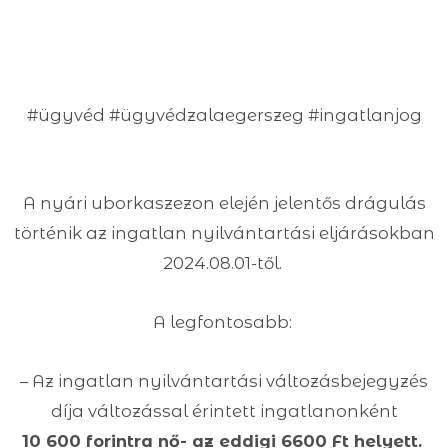
#ügyvéd #ügyvédzalaegerszeg #ingatlanjog
A nyári uborkaszezon elején jelentős drágulás
történik az ingatlan nyilvántartási eljárásokban
2024.08.01-től.
A legfontosabb:
– Az ingatlan nyilvántartási változásbejegyzés
díja változással érintett ingatlanonként
10 600 forintra nő- az eddigi 6600 Ft helyett.