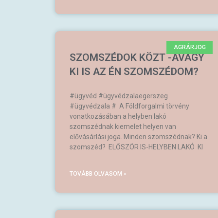
AGRÁRJOG
SZOMSZÉDOK KÖZT -AVAGY
KI IS AZ ÉN SZOMSZÉDOM?
#ügyvéd #ügyvédzalaegerszeg
#ügyvédzala # A Földforgalmi törvény
vonatkozásában a helyben lakó
szomszédnak kiemelet helyen van
elővásárlási joga. Minden szomszédnak? Ki a
szomszéd? ELŐSZÖR IS-HELYBEN LAKÓ KI
TOVÁBB OLVASOM »