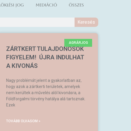
öklési jog
Mediáció
Összes
Keresés
AGRÁRJOG
ZÁRTKERT TULAJDONOSOK
FIGYELEM! ÚJRA INDULHAT
A KIVONÁS
Nagy problémát jelent a gyakorlatban az,
hogy azok a zártkerti területek, amelyek
nem kerültek a művelés alól kivonásra, a
Földforgalmi törvény hatálya alá tartoznak.
Ezek
TOVÁBB OLVASOM »