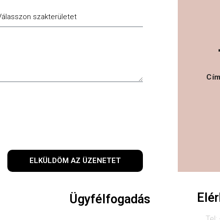
akterület
Cí
ELKÜLDÖM AZ ÜZENETET
Elé
Ügyfélfogadás
Tel