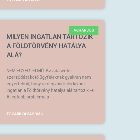
AGRÁRJOG
MILYEN INGATLAN TARTOZIK
A FÖLDTÖRVÉNY HATÁLYA
ALÁ?
NEM EGYÉRTELMŰ Az adásvételi
szerződést kötő ügyfeleknek gyakran nem
egyértelmű, hogy a megvásárolni kívánt
ingatlan a Földtörvény hatálya alá tartozik -e.
A legtöbb probléma a
TOVÁBB OLVASOM »