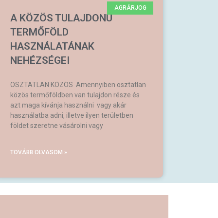
AGRÁRJOG
A KÖZÖS TULAJDONÚ
TERMŐFÖLD
HASZNÁLATÁNAK
NEHÉZSÉGEI
OSZTATLAN KÖZÖS Amennyiben osztatlan
közös termőföldben van tulajdon része és
azt maga kívánja használni vagy akár
használatba adni, illetve ilyen területben
földet szeretne vásárolni vagy
TOVÁBB OLVASOM »