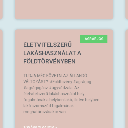
AGRÁRJOG
ÉLETVITELSZERŰ
LAKÁSHASZNÁLAT A
FÖLDTÖRVÉNYBEN
TUDJA MÉG KÖVETNI AZ ÁLLANDÓ
VÁLTOZÁST? #Földtövény #agrárjog
#agrárjogász #ügyvédzala Az
életvitelszerű lakáshasználat hely
fogalmának a helyben lakó, illetve helyben
lakó szomszéd fogalmának
meghatározásakor van
TOVÁBB OLVASOM »