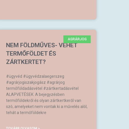
AGRÁRJOG
NEM FÖLDMŰVES- VEHET
TERMŐFÖLDET ÉS
ZÁRTKERTET?
#ügyvéd #ügyvédzalaegerszeg
#agrárjogiszakjogász #agrárjog
termőföldadásvétel #zártkertadásvétel
ALAPVETÉSEK A bejegyzésben
termőföldekről és olyan zártkertkeről van
szó, amelyeket nem vontak ki a művelés alól,
tehát a termőföldekre
TOVÁBB OLVASOM »