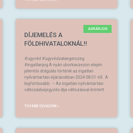
AGRÁRJOG
DÍJEMELÉS A
FÖLDHIVATALOKNÁL!!
#ügyvéd #ügyvédzalaegerszeg
#ingatlanjog A nyári uborkaszezon elején
jelentős drágulás történik az ingatlan
nyilvántartási eljárásokban 2024.08.01-től. A
legfontosabb: – Az ingatlan nyilvántartási
változásbejegyzés díja változással érintett
TOVÁBB OLVASOM »