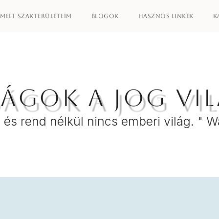
emelt szakterületeim
Blogok
Hasznos linkek
K
ágok a jog vi
 és rend nélkül nincs emberi világ. " W