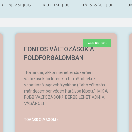
rehajtási jog
Kötelmi jog
Társasági jog
Ör
AGRÁRJOG
FONTOS VÁLTOZÁSOK A
FÖLDFORGALOMBAN
Ha január, akkor menetrendszerűen
változások történnek a termőföldekre
vonatkozó jogszabályokban.(Több változás
már december végén hatályba lépett.) MIK A
FŐBB VÁLTOZÁSOK? BÉRBE LEHET ADNI A
VÁSÁROLT
TOVÁBB OLVASOM »