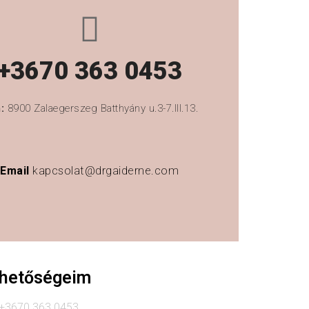
+3670 363 0453
m:
8900 Zalaegerszeg Batthyány u.3-7.III.13.
Email
kapcsolat@drgaiderne.com
rhetőségeim
: +3670 363 0453