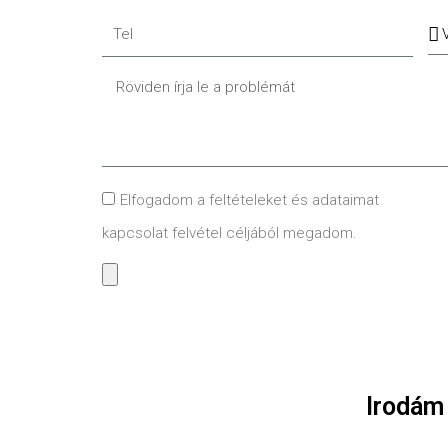
Tel
Sz
Message
GDPR
Elfogadom a feltételeket és adataimat
kapcsolat felvétel céljából megadom.
Irodám