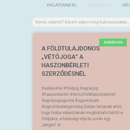
Ingatlanjog
Agrárjog
Vég
Keresés
AGRÁRJOG
A FÖLDTULAJDONOS
„VÉTÓJOGA” A
HASZONBÉRLETI
SZERZŐDÉSNÉL
#adásvétel #földjog #agrárjog
#haszonbérlet #termőföldhaszonbérlet
#agrárjogiügyvéd #ügyvédzala
#ügyvédzalaegerszeg Sokan tartanak attól,
hogy hiába választanak megbízható bérlőt a
földjükre, a hatósági eljárás során egy
„idegen” él