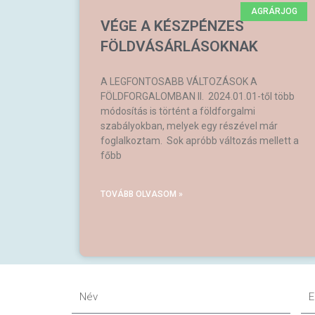
AGRÁRJOG
VÉGE A KÉSZPÉNZES
FÖLDVÁSÁRLÁSOKNAK
A LEGFONTOSABB VÁLTOZÁSOK A
FÖLDFORGALOMBAN II. 2024.01.01-től több
módosítás is történt a földforgalmi
szabályokban, melyek egy részével már
foglalkoztam. Sok apróbb változás mellett a
főbb
TOVÁBB OLVASOM »
Név
Em