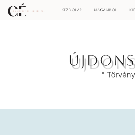
Kezdőlap
Magamról
Ki
Újdons
" Törvény