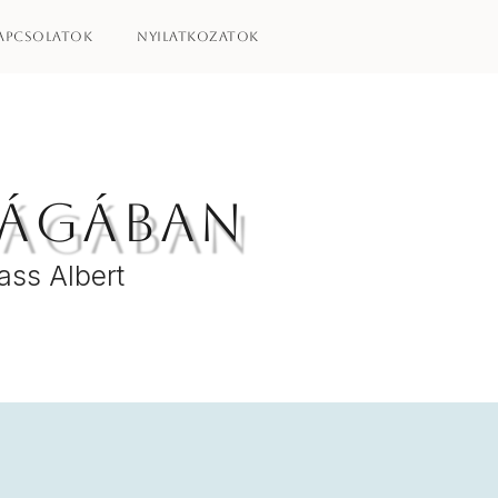
apcsolatok
Nyilatkozatok
lágában
ass Albert