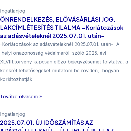
Ingatlanjog
ÖNRENDELKEZÉS, ELŐVÁSÁRLÁSI JOG,
LAKCÍMLÉTESÍTÉS TILALMA –Korlátozások
az adásvételeknél 2025.07.01. után-
-Korlátozások az adásvételeknél 2025.07.01. után- A
helyi önazonosság védelméről szóló 2025. évi
XLVIII.törvény kapcsán előző bejegyzésemet folytatva, a
konkrét lehetőségeket mutatom be röviden, hogyan
korlátozhatják
Tovább olvasom »
Ingatlanjog
2025.07.01. ÚJ IDŐSZÁMÍTÁS AZ
ADÁSVÉTELEKNÉL -ÉLETBE LÉPETT AZ