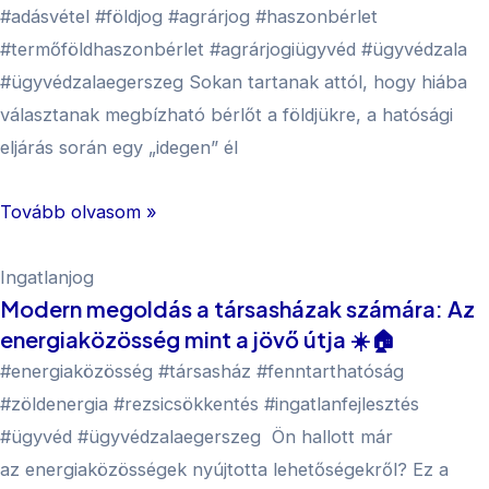
#adásvétel #földjog #agrárjog #haszonbérlet
#termőföldhaszonbérlet #agrárjogiügyvéd #ügyvédzala
#ügyvédzalaegerszeg Sokan tartanak attól, hogy hiába
választanak megbízható bérlőt a földjükre, a hatósági
eljárás során egy „idegen” él
Tovább olvasom »
Ingatlanjog
Modern megoldás a társasházak számára: Az
energiaközösség mint a jövő útja ☀️🏠
#energiaközösség #társasház #fenntarthatóság
#zöldenergia #rezsicsökkentés #ingatlanfejlesztés
#ügyvéd #ügyvédzalaegerszeg Ön hallott már
az energiaközösségek nyújtotta lehetőségekről? Ez a