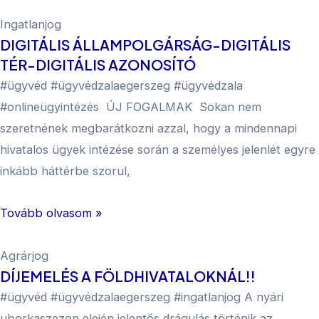
Ingatlanjog
DIGITÁLIS ÁLLAMPOLGÁRSÁG-DIGITÁLIS
TÉR-DIGITÁLIS AZONOSÍTÓ
#ügyvéd #ügyvédzalaegerszeg #ügyvédzala
#onlineügyintézés ÚJ FOGALMAK Sokan nem
szeretnének megbarátkozni azzal, hogy a mindennapi
hivatalos ügyek intézése során a személyes jelenlét egyre
inkább háttérbe szorul,
Tovább olvasom »
Agrárjog
DÍJEMELÉS A FÖLDHIVATALOKNÁL!!
#ügyvéd #ügyvédzalaegerszeg #ingatlanjog A nyári
uborkaszezon elején jelentős drágulás történik az