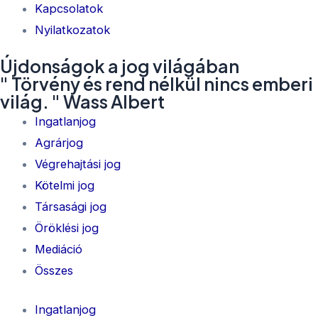
Kapcsolatok
Nyilatkozatok
Újdonságok a jog világában
" Törvény és rend nélkül nincs emberi
világ. " Wass Albert
Ingatlanjog
Agrárjog
Végrehajtási jog
Kötelmi jog
Társasági jog
Öröklési jog
Mediáció
Összes
Ingatlanjog