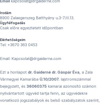
Email
kapcsolat@drgaiderne.com
Irodám
8900 Zalaegerszeg Batthyány u.3-7.III.13.
Ügyfélfogadás
Csak előre egyeztetett időpontban
Elérhetőségeim
Tel: +3670 363 0453
Email: Kapcsolat@drgaiderne.com
Ezt a honlapot
dr. Gaiderné dr. Gáspár Éva
, a Zala
Vármegyei Kamarába
Ü.10/2007.
lajstromszámmal
bejegyzett, és
36060375
kamarai azonosító számon
nyilvántartott ügyvéd tartja fenn, az ügyvédekre
vonatkozó jogszabályok és belső szabályzatok szerint,