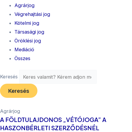
Agrárjog
Végrehajtási jog
Kötelmi jog
Társasági jog
Öröklési jog
Mediáció
Összes
Keresés
Keresés
Agrárjog
A FÖLDTULAJDONOS „VÉTÓJOGA” A
HASZONBÉRLETI SZERZŐDÉSNÉL